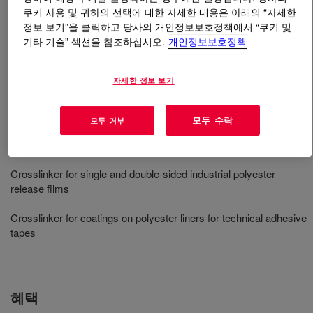
쿠키 사용 및 귀하의 선택에 대한 자세한 내용은 아래의 “자세한
정보 보기”을 클릭하고 당사의 개인정보보호정책에서 “쿠키 및
무엇입니까
SYL-OFF™ 7689 Crosslinker
?
기타 기술” 섹션을 참조하십시오.
개인정보보호정책
폴리에스테르 기판용 무용제 실리콘 가교제.
자세한 정보 보기
사용
모두 수락
모두 거부
Crosslinker for filmic pressure sensitive laminate/labelstock
Crosslinker for single and double-sided industrial polyester
release films
Crosslinker for coatings on polyester liners for technical adhesive
tapes
혜택