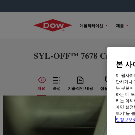
애플리케이션
제품
SYL-OFF™ 7678 Crosslink
본 사
이 웹사이
단하거나 
부 부분이
개요
속성
기술적인 내용
샘플 옵션
구매
하는 데 도
키는 아래
에만 설정
보기”을 
인정보보