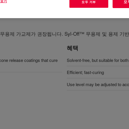
 보기
모
모두 거부
무용제 가교제가 권장됩니다. Syl-Off™ 무용제 및 용제 
혜택
ne release coatings that cure
Solvent-free, but suitable for bot
Efficient; fast-curing
Use level may be adjusted to acc