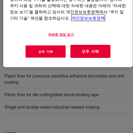
쿠키 사용 및 귀하의 선택에 대한 자세한 내용은 아래의 “자세한
정보 보기”을 클릭하고 당사의 개인정보보호정책에서 “쿠키 및
무엇입니까
SYL-OFF™ 7362 Coating
?
기타 기술” 섹션을 참조하십시오.
개인정보보호정책
유기 석유 유분 내 비닐 작용성 실리콘 중합체의 30% 고
형분 분산제. 백금 촉매제로 사전 촉매화되었습니다. 범
자세한 정보 보기
용 용제형 코팅.
모두 수락
모두 거부
사용
Paper liner for pressure sensitive adhesive lamination and wet
coating
Filmic liner for die-cutting/label stock/sealing tape
Single and double-sided industrial release coating