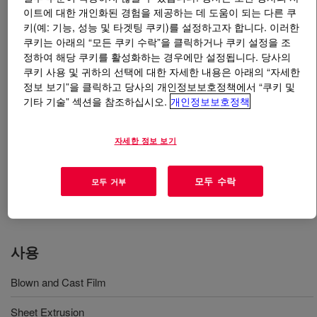
이트에 대한 개인화된 경험을 제공하는 데 도움이 되는 다른 쿠
키(예: 기능, 성능 및 타겟팅 쿠키)를 설정하고자 합니다. 이러한
무엇입니까
SURLYN™ 1650SB Ionomer
?
쿠키는 아래의 “모든 쿠키 수락”을 클릭하거나 쿠키 설정을 조
정하여 해당 쿠키를 활성화하는 경우에만 설정됩니다. 당사의
An ethylene acid copolymer ionomer processable in
쿠키 사용 및 귀하의 선택에 대한 자세한 내용은 아래의 “자세한
conventional blown film, cast film, sheet extrusion, and
정보 보기”을 클릭하고 당사의 개인정보보호정책에서 “쿠키 및
coextrusion equipment designed for polyethylene. Known
기타 기술” 섹션을 참조하십시오.
개인정보보호정책
for its outstanding clarity, toughness, abrasion resistance
and ability to downgauge. This resin is a reliable, cost-
자세한 정보 보기
effective solution for a range of applications, including
processed meat packaging, medical device forming
모두 수락
모두 거부
webs, crystal clear fragrance caps, pouches, sachets,
and other high-performance films.
사용
Blown and Cast Film
Sheet Extrusion