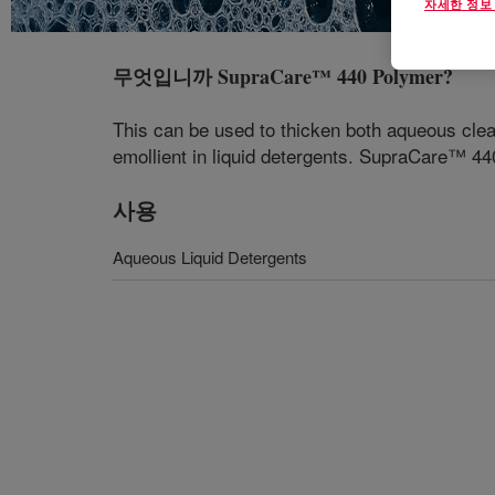
자세한 정보
무엇입니까
SupraCare™ 440 Polymer
?
This can be used to thicken both aqueous cle
emollient in liquid detergents. SupraCare™ 440
사용
Aqueous Liquid Detergents