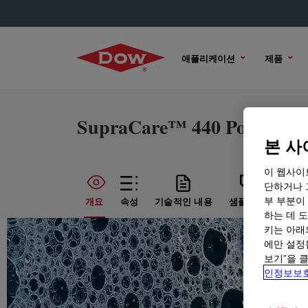
애플리케이션
제품
SupraCare™ 440 Polymer
본 사
이 웹사이
단하거나 
부 부분이
개요
속성
기술적인 내용
샘플 옵션
구매
하는 데 도
키는 아래
에만 설정
보기”을 
인정보보