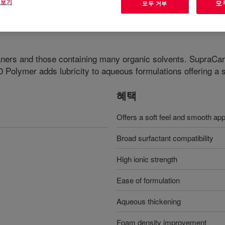
 보기
모
모두 거부
aners and those containing many organic solvents. SupraCa
 Polymer adds lubricity to aqueous formulations offering a 
혜택
Offers a soft feel and smooth appl
Broad surfactant compatibility
High ionic strength
Ease of formulation
Aqueous thickening
Foam density improvement