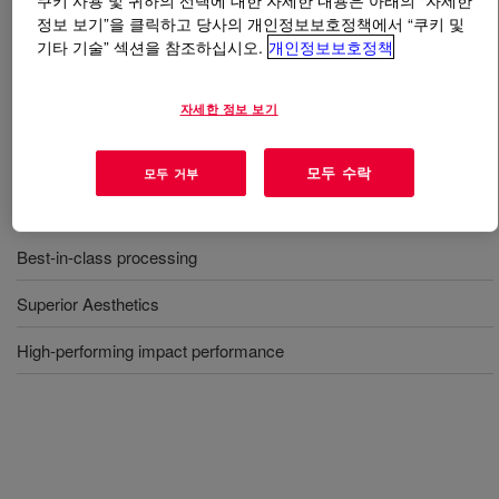
쿠키 사용 및 귀하의 선택에 대한 자세한 내용은 아래의 “자세한
정보 보기”을 클릭하고 당사의 개인정보보호정책에서 “쿠키 및
기타 기술” 섹션을 참조하십시오.
개인정보보호정책
무엇입니까
SPECTRIM™ Polyurethane Systems
?
A wide range of foam systems commonly used for
자세한 정보 보기
exterior purposes in transportation applications.
모두 수락
모두 거부
혜택
Best-in-class processing
Superior Aesthetics
High-performing impact performance