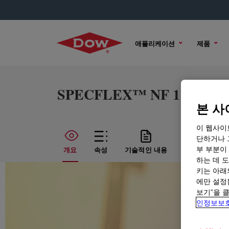
애플리케이션
제품
SPECFLEX™ NF 1104 Poly
본 사
이 웹사이
단하거나 
부 부분이
개요
속성
기술적인 내용
샘플 옵션
하는 데 도
키는 아래
에만 설정
보기”을 
인정보보