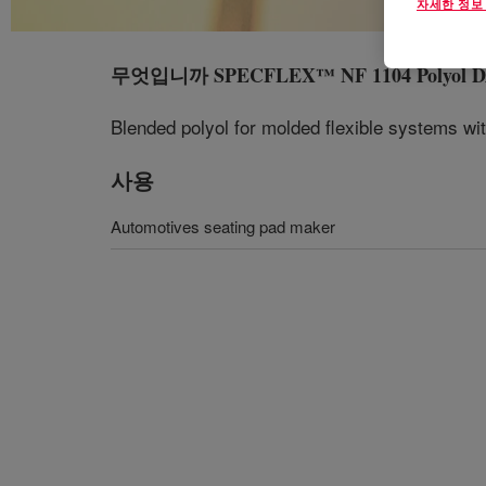
자세한 정보
무엇입니까
SPECFLEX™ NF 1104 Polyol 
Blended polyol for molded flexible systems wit
사용
Automotives seating pad maker