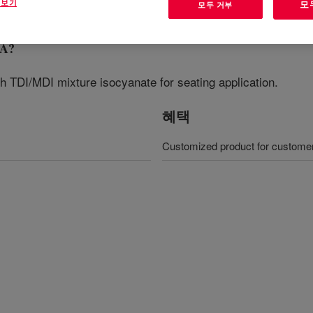
 보기
모
모두 거부
DA
?
h TDI/MDI mixture isocyanate for seating application.
혜택
Customized product for customer