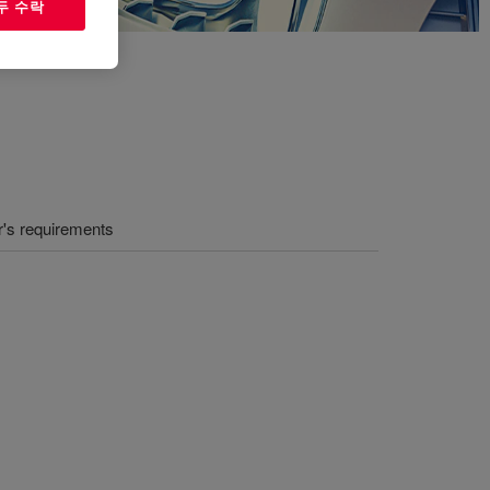
두 수락
's requirements