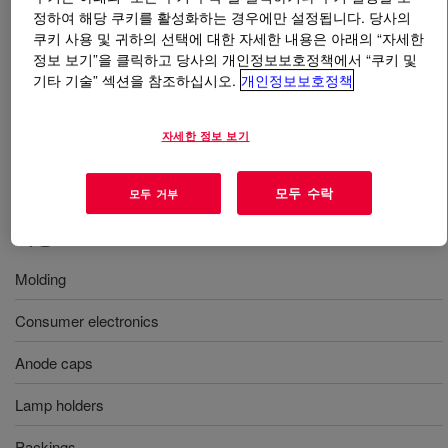
정하여 해당 쿠키를 활성화하는 경우에만 설정됩니다. 당사의
쿠키 사용 및 귀하의 선택에 대한 자세한 내용은 아래의 “자세한
무엇입니까
SILASTIC™ SH 1447 U A Silicone
정보 보기”을 클릭하고 당사의 개인정보보호정책에서 “쿠키 및
Rubber
?
기타 기술” 섹션을 참조하십시오.
개인정보보호정책
SH 1447 UA は、難燃タイプの、硬さ71度のシリコーン
자세한 정보 보기
ゴム製品です。金型成形により、幅広い用途に使用する
ことができます。
모두 수락
모두 거부
사용
Molding
Consumer electronics
Anode caps
Lamp holders
Packings