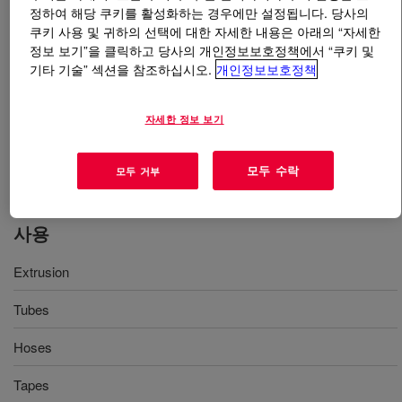
정하여 해당 쿠키를 활성화하는 경우에만 설정됩니다. 당사의
쿠키 사용 및 귀하의 선택에 대한 자세한 내용은 아래의 “자세한
무엇입니까
SILASTIC™ SE 1643 U Silicone Rubber
?
정보 보기”을 클릭하고 당사의 개인정보보호정책에서 “쿠키 및
기타 기술” 섹션을 참조하십시오.
개인정보보호정책
SE 1643 Uは硬さ30度のシリコーンゴム製品で、特に押
出成形に適しています。当製品は淡灰色半透明で、顔料
자세한 정보 보기
を使用することにより、ほとんどあらゆる色に着色でき
ます。また、電気絶縁用途、チューブなど幅広い用途に
使用可能です。
모두 수락
모두 거부
사용
Extrusion
Tubes
Hoses
Tapes