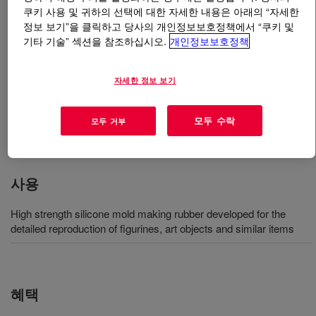
쿠키 사용 및 귀하의 선택에 대한 자세한 내용은 아래의 “자세한
정보 보기”을 클릭하고 당사의 개인정보보호정책에서 “쿠키 및
무엇입니까
SILASTIC™ RTV-3497 Mold-Making
기타 기술” 섹션을 참조하십시오.
개인정보보호정책
Base
?
자세한 정보 보기
폴리에스테르 수지에 대한 내성이 매우 우수하며 작은 조
각상, 미술품 및 비슷한 항목을 상세하게 복제하기에 적
합하다는 특징이 있는 고강도, 저경도, 급속 경화 실리콘
모두 수락
모두 거부
몰드 제작용 고무
사용
High strength silicone mold making rubber developed for the
detailed reproduction of figurines, art objects and similar items
혜택