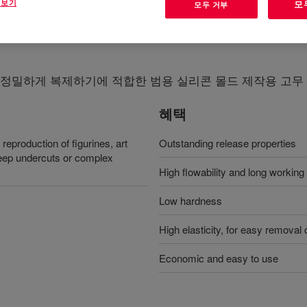
 보기
모
모두 거부
을 정밀하게 복제하기에 적합한 범용 실리콘 몰드 제작용 고무
혜택
eproduction of figurines, art
Outstanding release properties
eep undercuts or complex
High flowability and long working
Low hardness
High elasticity, for easy removal 
Economic and easy to use