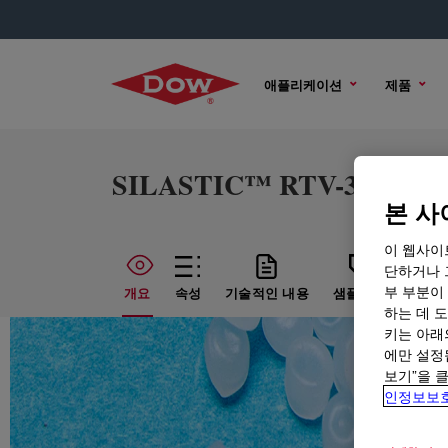
애플리케이션
제품
SILASTIC™ RTV-3133 Bas
본 사
이 웹사이
단하거나 
부 부분이
개요
속성
기술적인 내용
샘플 옵션
구매
하는 데 도
키는 아래
에만 설정
보기”을 
인정보보