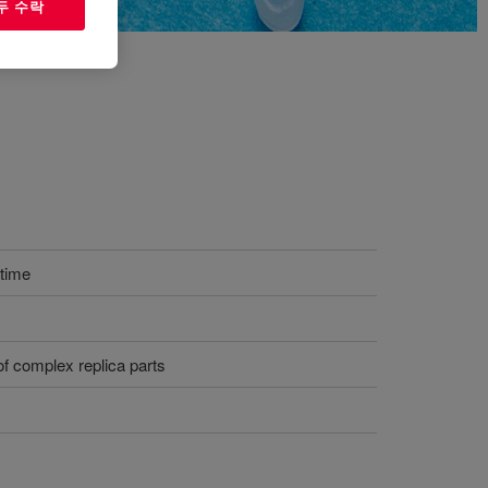
두 수락
 time
of complex replica parts