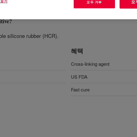
 보기
모
모두 거부
tive
?
able silicone rubber (HCR).
혜택
Cross-linking agent
US FDA
Fast cure