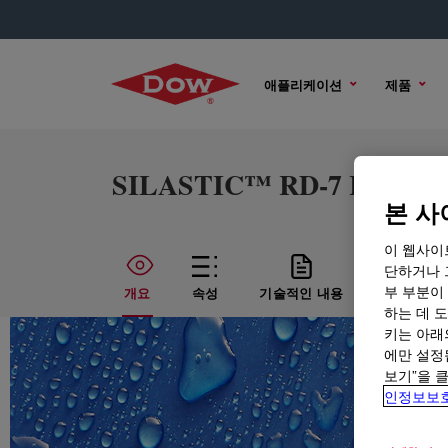
애플리케이션
제품
SILASTIC™ RD-7 Rubber A
본 사
이 웹사이
단하거나 
부 부분이
개요
속성
기술적인 내용
샘플 옵션
하는 데 도
키는 아래
에만 설정
보기”을 
인정보보