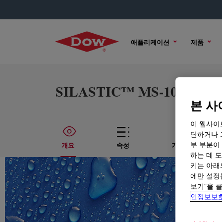
애플리케이션
제품
SILASTIC™ MS-1003 Molda
본 사
이 웹사이
단하거나 
부 부분이
개요
속성
기술적인 내용
하는 데 도
키는 아래
에만 설정
보기”을 
인정보보