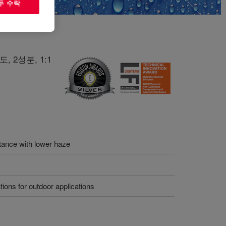
두 수락
2성분, 1:1
ittance with lower haze
ions for outdoor applications