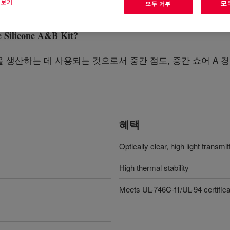
 보기
모
모두 거부
Silicone A&B Kit
?
산하는 데 사용되는 것으로서 중간 점도, 중간 쇼어 A 경도, 
혜택
Optically clear, high light transm
High thermal stability
Meets UL-746C-f1/UL-94 certificat