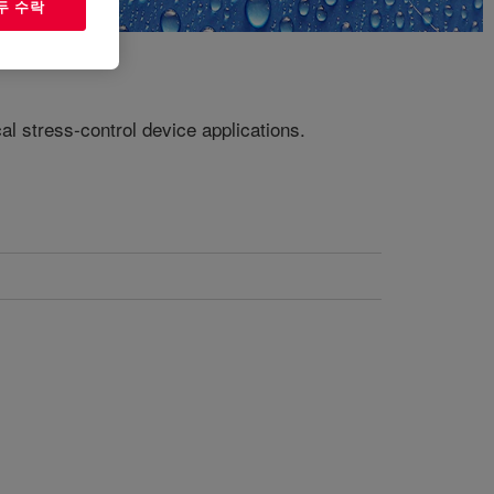
두 수락
cal stress‑control device applications.