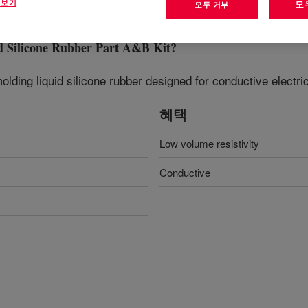
 보기
모
모두 거부
Silicone Rubber Part A&B Kit
?
molding liquid silicone rubber designed for conductive electri
혜택
Low volume resistivity
Conductive