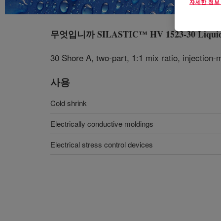
자세한 정보
무엇입니까
SILASTIC™ HV 1523-30 Liquid 
30 Shore A, two‑part, 1:1 mix ratio, injection‑
사용
Cold shrink
Electrically conductive moldings
Electrical stress control devices