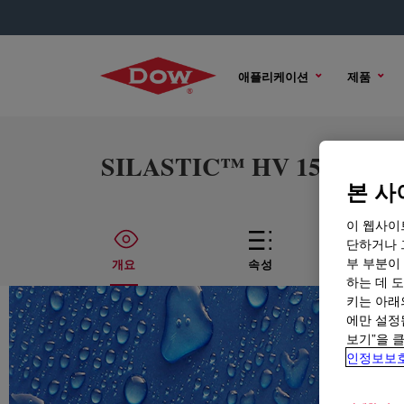
애플리케이션
제품
SILASTIC™ HV 1523-30 Liq
본 사
이 웹사이
단하거나 
부 부분이
개요
속성
기
하는 데 도
키는 아래
에만 설정
보기”을 
인정보보