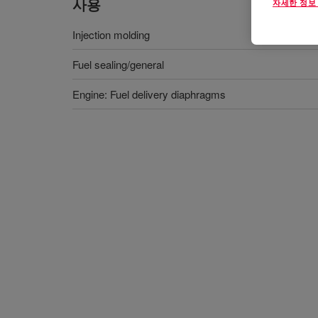
사용
자세한 정보
Injection molding
Fuel sealing/general
Engine: Fuel delivery diaphragms