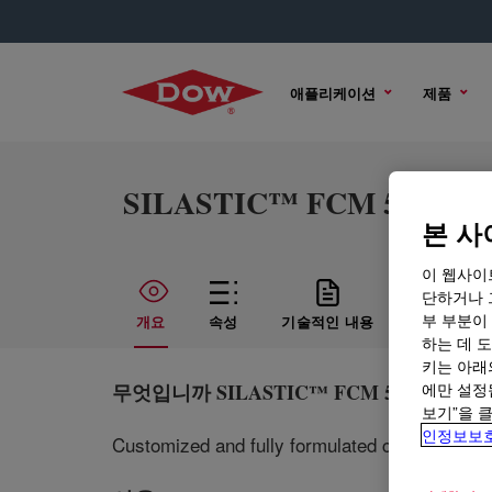
애플리케이션
제품
SILASTIC™ FCM 55-1241
본 사
이 웹사이
단하거나 
부 부분이
개요
속성
기술적인 내용
샘플 옵션
하는 데 도
키는 아래
무엇입니까
SILASTIC™ FCM 55-1241-FX-
에만 설정
보기”을 
인정보보
Customized and fully formulated compound typ