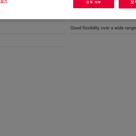
혜택
 보기
모
모두 거부
Long-term fuel/solvent resistanc
Good flexibility over a wide rang