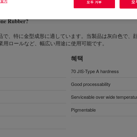
 보기
모
모두 거부
one Rubber
?
ーンゴム製品で、特に金型成形に適しています。当製品は灰白色
業用ロールなど、幅広い用途に使用可能です。
혜택
70 JIS-Type A hardness
Good processability
Serviceable over wide temperatu
Pigmentable