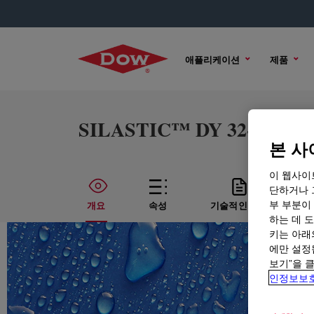
애플리케이션
제품
SILASTIC™ DY 32-872 U Si
본 사
이 웹사이
단하거나 
부 부분이
개요
속성
기술적인 내용
하는 데 도
키는 아래
에만 설정
보기”을 
인정보보