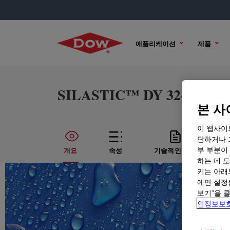
애플리케이션
제품
SILASTIC™ DY 32-420 U Si
본 사
이 웹사이
단하거나 
부 부분이
개요
속성
기술적인 내용
하는 데 도
키는 아래
에만 설정
보기”을 
인정보보