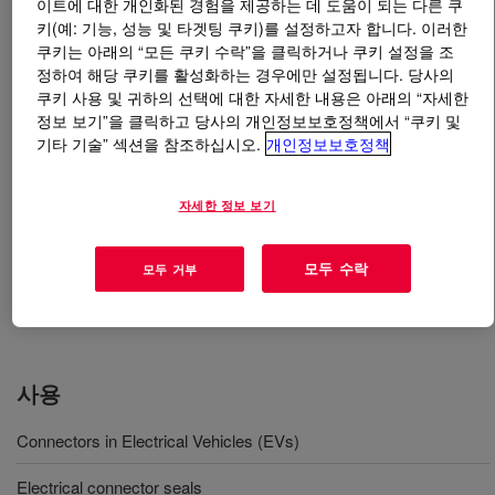
이트에 대한 개인화된 경험을 제공하는 데 도움이 되는 다른 쿠
키(예: 기능, 성능 및 타겟팅 쿠키)를 설정하고자 합니다. 이러한
무엇입니까
SILASTIC™ 9203-30 LSR A&B
?
쿠키는 아래의 “모든 쿠키 수락”을 클릭하거나 쿠키 설정을 조
정하여 해당 쿠키를 활성화하는 경우에만 설정됩니다. 당사의
쿠키 사용 및 귀하의 선택에 대한 자세한 내용은 아래의 “자세한
It is Liquid Silicone Rubber (LSR) for production of the
정보 보기”을 클릭하고 당사의 개인정보보호정책에서 “쿠키 및
connectors, connector seals and weatherpack seals by
기타 기술” 섹션을 참조하십시오.
개인정보보호정책
injection molding. The 2-component material has 3% oil
content. The molded parts have 30 shore A hardness
자세한 정보 보기
after curing. No post-curing is needed. The oil-bleeding
LSR portfolio of Dow has low carbon footprint comparing
to industry average performance. It is achieved by
모두 수락
모두 거부
leveraging the corporate decarbonization efforts of
Silicone Feedstocks.
사용
Connectors in Electrical Vehicles (EVs)
Electrical connector seals