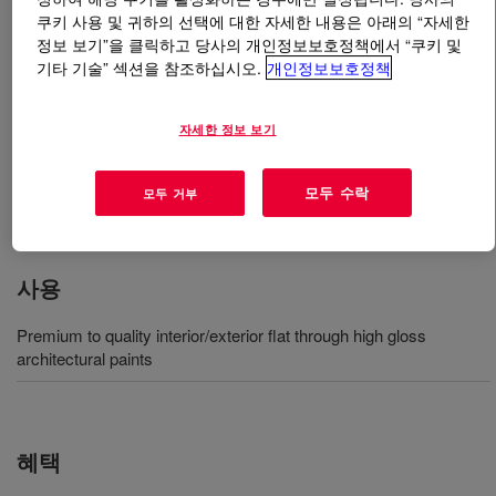
쿠키 사용 및 귀하의 선택에 대한 자세한 내용은 아래의 “자세한
정보 보기”을 클릭하고 당사의 개인정보보호정책에서 “쿠키 및
무엇입니까
ROPAQUE™ ULTRA Opaque Polymer
?
기타 기술” 섹션을 참조하십시오.
개인정보보호정책
A hollow-sphere polymeric pigment that allows paint
manufacturers to reduce the raw material cost of their
자세한 정보 보기
formulations with no performance penalties. Expands the
boundaries of light scattering technology, providing the
모두 수락
모두 거부
most efficient dry hiding in interior and exterior coatings.
사용
Premium to quality interior/exterior flat through high gloss
architectural paints
혜택