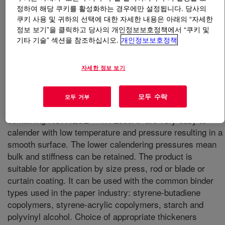
정하여 해당 쿠키를 활성화하는 경우에만 설정됩니다. 당사의
쿠키 사용 및 귀하의 선택에 대한 자세한 내용은 아래의 “자세한
무엇입니까
ROPAQUE™ TH-2000AF Hollow Sphere
정보 보기”을 클릭하고 당사의 개인정보보호정책에서 “쿠키 및
Pigment
?
기타 기술” 섹션을 참조하십시오.
개인정보보호정책
Supplied as an aqueous styrene-acrylic emulsion with a
자세한 정보 보기
hollow water filled core. Upon drying the water
evaporates leaving an air filled void which provides
opacity and excellent insulation properties. The
모두 수락
모두 거부
polymeric nature of the shell means that paper coatings
containing ROPAQUE™ TH-2000AF are very easy to
calender with low temperature and pressure resulting in a
smooth surface. The lower calendering pressures mean
bulk and stiffness can be retained. The product is
suitable for application by size press, rod or blade or
curtain coating. It can be used with the common binder
types used in the paper industry: styrene-butadiene
copolymers, styrene-acrylic copolymers, starch and
polyvinyl alcohol. Choice of appropriate thickeners