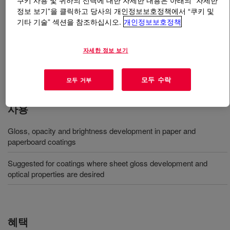
쿠키 사용 및 귀하의 선택에 대한 자세한 내용은 아래의 “자세한
정보 보기”을 클릭하고 당사의 개인정보보호정책에서 “쿠키 및
기타 기술” 섹션을 참조하십시오.
개인정보보호정책
무엇입니까
ROPAQUE™ SN-1055 Hollow Sphere
Pigment
?
자세한 정보 보기
Styrene acrylic polymeric pigment that has a 1.0 µm
particle size and a 55% void volume.
모두 수락
모두 거부
사용
Gloss, opacity and brightness development in paper and
paperboard coatings
Suggested for coatings where sheet gloss development and
optical properties are desired
혜택