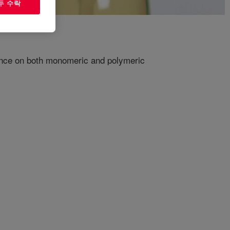
두 수락
stance on both monomeric and polymeric