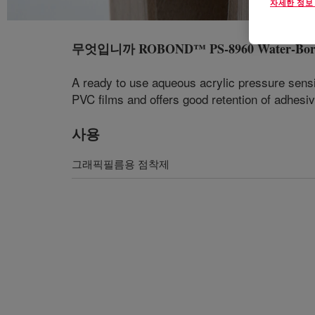
자세한 정보
무엇입니까
ROBOND™ PS-8960 Water-Born
A ready to use aqueous acrylic pressure sensi
PVC films and offers good retention of adhes
사용
그래픽필름용 점착제