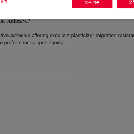
 보기
모
모두 거부
e Adhesive
?
tive adhesive offering excellent plasticizer migration resi
ive performances upon ageing.