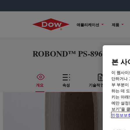
애플리케이션
제품
ROBOND™ PS-8960 Water-
본 사
이 웹사이
단하거나 
부 부분이
개요
속성
기술적인 내용
하는 데 도
키는 아래
에만 설정
보기”을 
인정보보