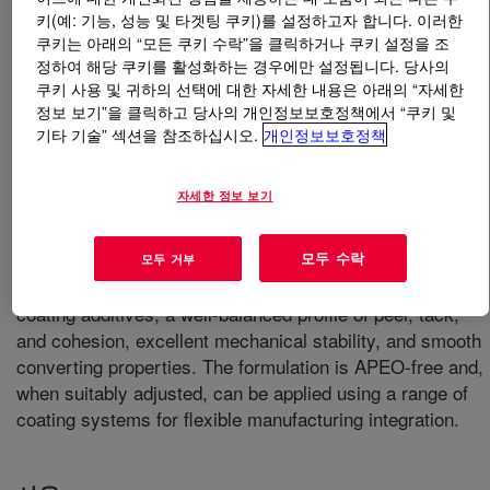
키(예: 기능, 성능 및 타겟팅 쿠키)를 설정하고자 합니다. 이러한
쿠키는 아래의 “모든 쿠키 수락”을 클릭하거나 쿠키 설정을 조
무엇입니까
ROBOND™ PS-7860 Water-Borne
정하여 해당 쿠키를 활성화하는 경우에만 설정됩니다. 당사의
Adhesive
?
쿠키 사용 및 귀하의 선택에 대한 자세한 내용은 아래의 “자세한
정보 보기”을 클릭하고 당사의 개인정보보호정책에서 “쿠키 및
It is an aqueous acrylic dispersion designed for general-
기타 기술” 섹션을 참조하십시오.
개인정보보호정책
purpose permanent paper label adhesive applications.
When formulated with appropriate tackifiers, it delivers
자세한 정보 보기
aggressive tack on a variety of surfaces, including low
surface energy materials, while maintaining good
모두 수락
cohesive performance. Key benefits include easy
모두 거부
formulation, broad compatibility with tackifiers and
coating additives, a well-balanced profile of peel, tack,
and cohesion, excellent mechanical stability, and smooth
converting properties. The formulation is APEO-free and,
when suitably adjusted, can be applied using a range of
coating systems for flexible manufacturing integration.