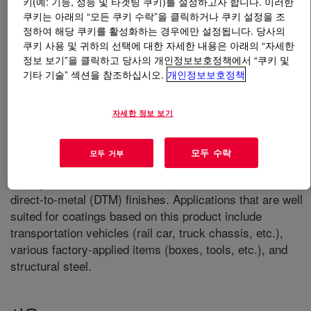
키(예: 기능, 성능 및 타겟팅 쿠키)를 설정하고자 합니다. 이러한
쿠키는 아래의 “모든 쿠키 수락”을 클릭하거나 쿠키 설정을 조
정하여 해당 쿠키를 활성화하는 경우에만 설정됩니다. 당사의
무엇입니까
RHOPLEX™ WL-100 Emulsion
?
쿠키 사용 및 귀하의 선택에 대한 자세한 내용은 아래의 “자세한
정보 보기”을 클릭하고 당사의 개인정보보호정책에서 “쿠키 및
An acrylic copolymer designed for high-gloss, high-DOI
기타 기술” 섹션을 참조하십시오.
개인정보보호정책
(Distinctness of Image) waterborne metal and plastic
coatings where an attractive appearance, adhesion and
자세한 정보 보기
corrosion protection are important considerations.
Robust colloidal stability accommodates a broad range of
formulation types and formulation process techniques,
모두 수락
모두 거부
providing the formulator with a versatile binder for a
variety of applications including primers, topcoats and
direct-to-metal (DTM) finishes. Applications that are well
suited for coatings based on this product include
transportation vehicles (rail car, truck chassis, etc.),
various factory-applied items (boxes, tools, etc.), and
structural steel.