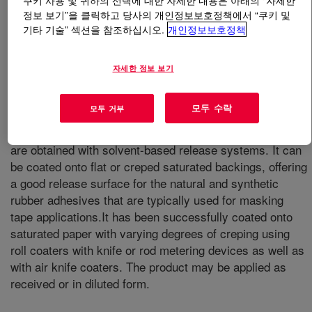
쿠키 사용 및 귀하의 선택에 대한 자세한 내용은 아래의 “자세한
정보 보기”을 클릭하고 당사의 개인정보보호정책에서 “쿠키 및
기타 기술” 섹션을 참조하십시오.
개인정보보호정책
무엇입니까
RHOPLEX™ R-225 Water-Borne Binder
?
Designed to be used in release coatings for masking
자세한 정보 보기
tapes. It offers tape manufacturers the application
advantages of water-based systems. This polymer is
모두 수락
모두 거부
simple to formulate, requires no catalyst, and offers the
good initial release and re-adhesion characteristics that
are obtained with solvent-based release systems. It can
be coated onto flat or creped saturated backings, offering
a good release surface for the natural and synthetic
rubber adhesives that are typically used for masking
tape applications.It has been successfully coated onto
saturated paper with varying degrees of creping using
roll coaters with knife or rod metering devices as well as
with air knife coaters. The product may be applied as
received or in diluted form.