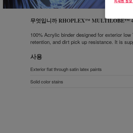
자세한 정보
무엇입니까
RHOPLEX™ MULTILOBE™ 400 
100% Acrylic binder designed for exterior low V
retention, and dirt pick up resistance. It is s
사용
Exterior flat through satin latex paints
Solid color stains