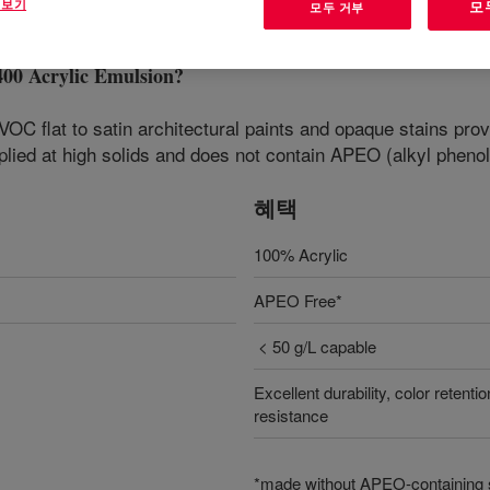
 보기
모
모두 거부
Acrylic Emulsion
?
OC flat to satin architectural paints and opaque stains provid
upplied at high solids and does not contain APEO (alkyl phenol
혜택
100% Acrylic
APEO Free*
< 50 g/L capable
Excellent durability, color retenti
resistance
*made without APEO-containing 