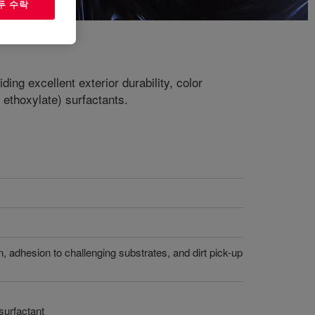
두 수락
ing excellent exterior durability, color
 ethoxylate) surfactants.
on, adhesion to challenging substrates, and dirt pick-up
surfactant