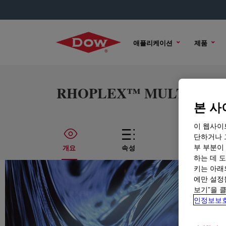
애플리케이션
제품
RHOPLEX™ MULTILOBE™ 4
본 사
이 웹사이
단하거나 
부 부분이
개요
속성
기술적인 내용
하는 데 도
키는 아래
에만 설정
보기”을 
인정보보