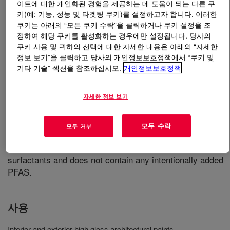
이트에 대한 개인화된 경험을 제공하는 데 도움이 되는 다른 쿠
키(예: 기능, 성능 및 타겟팅 쿠키)를 설정하고자 합니다. 이러한
무엇입니까
RHOPLEX™ HG-98C 100% Acrylic
쿠키는 아래의 “모든 쿠키 수락”을 클릭하거나 쿠키 설정을 조
Emulsion
?
정하여 해당 쿠키를 활성화하는 경우에만 설정됩니다. 당사의
쿠키 사용 및 귀하의 선택에 대한 자세한 내용은 아래의 “자세한
정보 보기”을 클릭하고 당사의 개인정보보호정책에서 “쿠키 및
An acrylic emulsion polymer designed for aqueous gloss
기타 기술” 섹션을 참조하십시오.
개인정보보호정책
enamels with excellent appearance and resistance
properties. This product uses ambient temperature
crosslinking technology to offer improved performance
자세한 정보 보기
versus conventional polymers. It has excellent hardness
development and durability for high traffic interior
모두 수락
모두 거부
applications and has excellent block resistance.
RHOPLEX™ HG-98C is made without APEO-containing
surfactants and does not contain any intentionally added
PFAS.
사용
Interior and exterior high gloss architectural paints