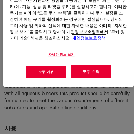
키(예: 기능, 성능 및 타겟팅 쿠키)를 설정하고자 합니다. 이러한
쿠키는 아래의 “모든 쿠키 수락”을 클릭하거나 쿠키 설정을 조
무엇입니까
RHOPLEX™ AC-3001 Polymer
?
정하여 해당 쿠키를 활성화하는 경우에만 설정됩니다. 당사의
쿠키 사용 및 귀하의 선택에 대한 자세한 내용은 아래의 “자세한
A thermoplastic all-acrylic binder designed to be
정보 보기”을 클릭하고 당사의 개인정보보호정책에서 “쿠키 및
formulated into water resistant finishes with an excellent
기타 기술” 섹션을 참조하십시오.
개인정보보호정책
balance of early block resistance and coalescent
demand. Typical applications for factory applied coatings
자세한 정보 보기
based on this product include flat and corrugated fiber
cement tiles for facade and roofing, and other concrete
elements. The product can be formulated in pigmented
모두 수락
모두 거부
coatings as well as clears for application directly to
uncoated or over pre-painted cementitious surfaces. As
with all aqueous binders this product should be carefully
formulated to meet the various requirements of different
substrates and application line conditions.
사용