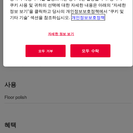
쿠키 사용 및 귀하의 선택에 대한 자세한 내용은 아래의 “자세한
정보 보기”을 클릭하고 당사의 개인정보보호정책에서 “쿠키 및
무엇입니까
RHOPLEX™ 3479
?
기타 기술” 섹션을 참조하십시오.
개인정보보호정책
Floor Finish Polymer is a low foaming, metal-
자세한 정보 보기
crosslinked, modified acrylic polymer that provides the
basis for the most economical polish formulations.
Polishes based on this polymer are especially well suited
모두 수락
모두 거부
for use in a variety of maintenance environments, such
as retail, school, and medical facilities.
사용
Floor polish
혜택