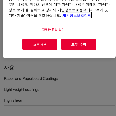
쿠키 사용 및 귀하의 선택에 대한 자세한 내용은 아래의 “자세한
정보 보기”을 클릭하고 당사의 개인정보보호정책에서 “쿠키 및
무엇입니까
PRIMAL™ RM-232DE Rheology
기타 기술” 섹션을 참조하십시오.
개인정보보호정책
Modifier
?
자세한 정보 보기
Hydrophobically modified alkali-swellable emulsion
(HASE) rheology modifier. It is a shear stable, low-foam
emulsion with a relatively high pH that offers coatings
모두 수락
모두 거부
formulations with minimal risk of shock.
사용
Paper and Paperboard Coatings
Light-weight coatings
High shear