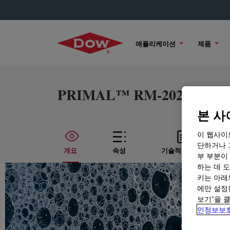
애플리케이션
제품
PRIMAL™ RM-2020NPR Rhe
본 사
이 웹사이
단하거나 
개요
속성
기술적인 내용
부 부분이
하는 데 도
키는 아래
에만 설정
보기”을 
인정보보