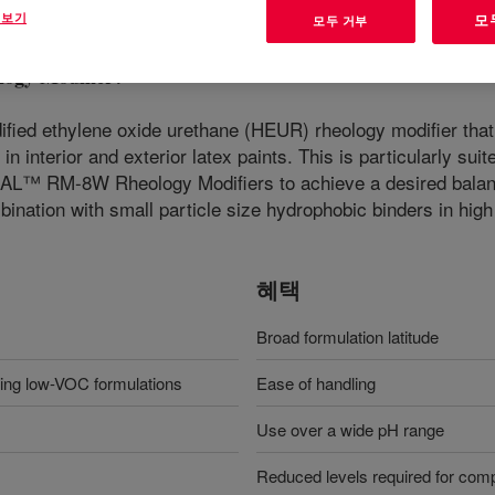
 보기
모
모두 거부
gy Modifier
?
ified ethylene oxide urethane (HEUR) rheology modifier that o
 in interior and exterior latex paints. This is particularly sui
 RM-8W Rheology Modifiers to achieve a desired balance o
nation with small particle size hydrophobic binders in high
혜택
Broad formulation latitude
ding low-VOC formulations
Ease of handling
Use over a wide pH range
Reduced levels required for com