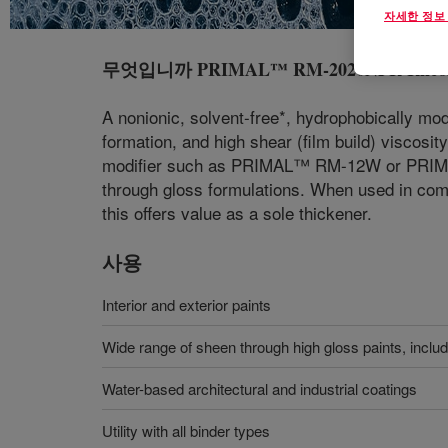
자세한 정보
무엇입니까
PRIMAL™ RM-2020NPR Rheolo
A nonionic, solvent-free*, hydrophobically mod
formation, and high shear (film build) viscosity
modifier such as PRIMAL™ RM-12W or PRIMAL™
through gloss formulations. When used in combi
this offers value as a sole thickener.
사용
Interior and exterior paints
Wide range of sheen through high gloss paints, inclu
Water-based architectural and industrial coatings
Utility with all binder types