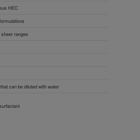
rsus HEC
formulations
t sheer ranges
 that can be diluted with water
surfactant