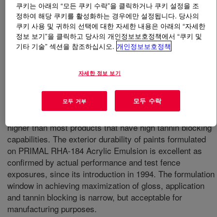
쿠키는 아래의 “모든 쿠키 수락”을 클릭하거나 쿠키 설정을 조
정하여 해당 쿠키를 활성화하는 경우에만 설정됩니다. 당사의
무엇입니까
PRIMAL™ RHA-184 Acrylic Emulsion
?
쿠키 사용 및 귀하의 선택에 대한 자세한 내용은 아래의 “자세한
정보 보기”을 클릭하고 당사의 개인정보보호정책에서 “쿠키 및
100% acrylic polymer that has been developed in
기타 기술” 섹션을 참조하십시오.
개인정보보호정책
Australia for exterior gloss or exterior sheen paints and
can be applied directly over most surfaces. The product
자세한 정보 보기
has excellent tannin blocking properties offering
excellent performance over new timber, as well as
모두 수락
모두 거부
previously painted surfaces. Paints formulated on
PRIMAL RHA-184 Acrylic Emulsion offer a level of gloss
higher than most products that have high tannin blocking
capabilities. The exterior durability of paints formulated
on PRIMAL RHA-184 Acrylic Emulsion is excellent as
confirmed by actual performance and test fence
exposures, since its introduction in 1994. The formulation
window in achieving maximization of gloss, application
and tannin blocking is narrow, but acceptable for
manufacturing purposes.