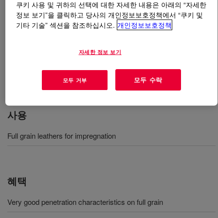
쿠키 사용 및 귀하의 선택에 대한 자세한 내용은 아래의 “자세한
정보 보기”을 클릭하고 당사의 개인정보보호정책에서 “쿠키 및
무엇입니까
PRIMAL™ FGR Emulsion
?
기타 기술” 섹션을 참조하십시오.
개인정보보호정책
An acrylic polymer with very good penetration
자세한 정보 보기
characteristics on full-grain leathers. It is intended as an
impregnation resin to improve the break of soft full-grain
모두 수락
leathers
모두 거부
사용
Full grain leathers for impregnation
혜택
Very good penetration characteristics on full grain