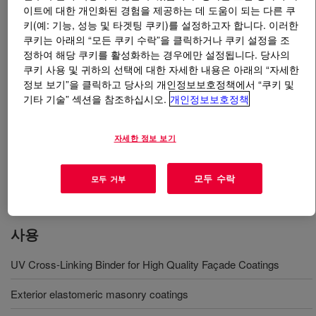
이트에 대한 개인화된 경험을 제공하는 데 도움이 되는 다른 쿠
키(예: 기능, 성능 및 타겟팅 쿠키)를 설정하고자 합니다. 이러한
무엇입니까
PRIMAL™ EC-2949 Emulsion Polymer
?
쿠키는 아래의 “모든 쿠키 수락”을 클릭하거나 쿠키 설정을 조
정하여 해당 쿠키를 활성화하는 경우에만 설정됩니다. 당사의
UV curing pure acrylic dispersion developed for the
쿠키 사용 및 귀하의 선택에 대한 자세한 내용은 아래의 “자세한
formulation of a wide variety of exterior masonry
정보 보기”을 클릭하고 당사의 개인정보보호정책에서 “쿠키 및
기타 기술” 섹션을 참조하십시오.
개인정보보호정책
coatings. This binder is alkylphenol ethoxylate free*.
Contributes to both the low temperature flexibility
required for elastomeric coatings and early tack
자세한 정보 보기
resistance and improved long term dirt pick-up
resistance needed for conventional exterior masonry
모두 수락
모두 거부
paints.
사용
UV Cross-Linking Binder for High Quality Façade Coatings
Exterior elastomeric masonry coatings