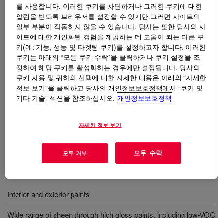
를 사용합니다. 이러한 쿠키를 차단하거나 그러한 쿠키에 대한
알림을 받도록 브라우저를 설정할 수 있지만 그러면 사이트의
무엇입니까
PRIMAL™ DR-5500 Rheology Modifier
?
일부 부분이 작동하지 않을 수 있습니다. 당사는 또한 당사의 사
이트에 대한 개인화된 경험을 제공하는 데 도움이 되는 다른 쿠
An APEO-free*, solvent-free*, hydrophobically modified,
키(예: 기능, 성능 및 타겟팅 쿠키)를 설정하고자 합니다. 이러한
alkali-soluble emulsion (HASE) rheology modifier for
쿠키는 아래의 “모든 쿠키 수락”을 클릭하거나 쿠키 설정을 조
정하여 해당 쿠키를 활성화하는 경우에만 설정됩니다. 당사의
waterborne coatings. The product is effective in
쿠키 사용 및 귀하의 선택에 대한 자세한 내용은 아래의 “자세한
improving the high shear (ICI) viscosity of waterborne
정보 보기”을 클릭하고 당사의 개인정보보호정책에서 “쿠키 및
coatings, resulting in coatings that have high film build
기타 기술” 섹션을 참조하십시오.
개인정보보호정책
characteristicsfor improved hiding and appearance. It is
delivered as a low viscosity liquid to allow for easy
자세한 정보 보기
handling and easy incorporation during the manufacturing
process.
모두 수락
모두 거부
사용
Interior and exterior paints
Wide range of sheen through high gloss paints, including low-VOC