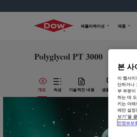
애플리케이션
제품
Polyglycol PT 3000
본 사
이 웹사이
단하거나 
개요
속성
기술적인 내용
샘플 옵션
구매
부 부분이
하는 데 도
키는 아래
에만 설정
보기”을 
인정보보