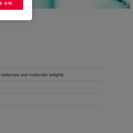
두 수락
le balances and molecular weights