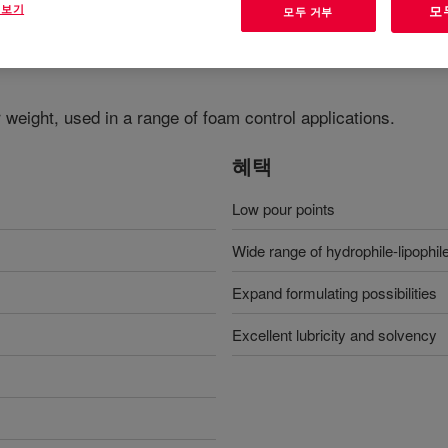
 보기
모
모두 거부
weight, used in a range of foam control applications.
혜택
Low pour points
Wide range of hydrophile-lipophi
Expand formulating possibilities
Excellent lubricity and solvency