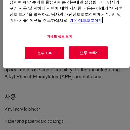
정하여 해당 쿠키를 활성화하는 경우에만 설정됩니다. 당사의
쿠키 사용 및 귀하의 선택에 대한 자세한 내용은 아래의 “자세한
무엇입니까
POLYCO™ 3960 Emulsion
?
정보 보기”을 클릭하고 당사의 개인정보보호정책에서 “쿠키 및
기타 기술” 섹션을 참조하십시오.
개인정보보호정책
Vinyl acetate/acrylic copolymer binder with a good
balance of properties for many paperboard and paper
자세한 정보 보기
applications. It has a large particle size which
contributes to improved optical properties. It is
모두 수락
모두 거부
recommended for many paperboard applications
requiring a balance of strength, printability, enhanced
optical coverage and glueability. In the manufacturing
Alkyl Phenol Ethoxylates (APE) are not used.
사용
Vinyl acrylic binder
Paper and paperboard coatings