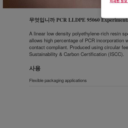
자세한 정보
무엇입니까
PCR LLDPE 95060 Experimental
A linear low density polyethylene-rich resin s
allows high percentage of PCR incorporation wit
contact compliant. Produced using circular fe
Sustainability & Carbon Certification (ISCC).
사용
Flexible packaging applications