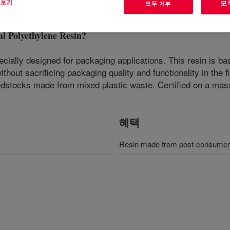
 보기
모
모두 거부
 Polyethylene Resin
?
pecially designed for packaging applications. This resin is 
hout sacrificing packaging quality and functionality in the fi
edstocks made from mixed plastic waste. Certified on a mass
혜택
Resin made from post-consumer 