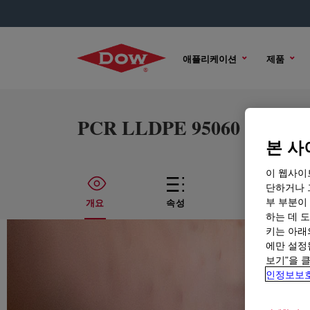
애플리케이션
제품
PCR LLDPE 95060 Experime
본 사
이 웹사이
단하거나 
부 부분이
개요
속성
기술적인 내용
하는 데 도
키는 아래
에만 설정
보기”을 
인정보보