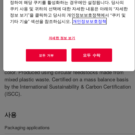
정하여 해당 쿠키를 활성화하는 경우에만 설정됩니다. 당사의
쿠키 사용 및 귀하의 선택에 대한 자세한 내용은 아래의 “자세한
무엇입니까
PCR HDPE 96032 C Experimental
정보 보기”을 클릭하고 당사의 개인정보보호정책에서 “쿠키 및
Polyethylene Resin
?
기타 기술” 섹션을 참조하십시오.
개인정보보호정책
A high density polyethylene resin specifically designed
자세한 정보 보기
for packaging applications. This resin is based on post-
consumer plastic waste, delivering excellent
모두 수락
모두 거부
processability and an outstanding balance between
toughness and stiffness. This resin is green to gray in
color. Produced using circular feedstocks made from
mixed plastic waste. Certified on a mass balance basis
by the International Sustainability & Carbon Certification
(ISCC).
사용
Packaging applications