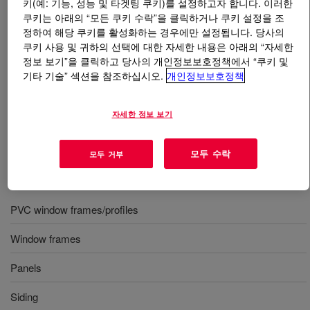
키(예: 기능, 성능 및 타겟팅 쿠키)를 설정하고자 합니다. 이러한
쿠키는 아래의 “모든 쿠키 수락”을 클릭하거나 쿠키 설정을 조
무엇입니까
PARALOID™ KM-1L Impact Modifier
?
정하여 해당 쿠키를 활성화하는 경우에만 설정됩니다. 당사의
쿠키 사용 및 귀하의 선택에 대한 자세한 내용은 아래의 “자세한
정보 보기”을 클릭하고 당사의 개인정보보호정책에서 “쿠키 및
Developed to meet the stringent needs of the PVC profile
기타 기술” 섹션을 참조하십시오.
개인정보보호정책
extrusion industry. Suitable for use in a wide range of
applications where the combination of outstanding natural
weathering resistance and high impact strength is
자세한 정보 보기
required.
모두 수락
모두 거부
사용
PVC window frames/profiles
Window frames
Panels
Siding