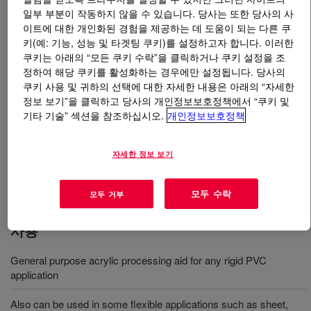
일부 부분이 작동하지 않을 수 있습니다. 당사는 또한 당사의 사
이트에 대한 개인화된 경험을 제공하는 데 도움이 되는 다른 쿠
무엇입니까
PARALOID™ K-125 Acrylic Processing
키(예: 기능, 성능 및 타겟팅 쿠키)를 설정하고자 합니다. 이러한
Aid
?
쿠키는 아래의 “모든 쿠키 수락”을 클릭하거나 쿠키 설정을 조
정하여 해당 쿠키를 활성화하는 경우에만 설정됩니다. 당사의
An acrylic processing aid designed to improve the
쿠키 사용 및 귀하의 선택에 대한 자세한 내용은 아래의 “자세한
processing of rigid and flexible vinyl (PVC), providing the
정보 보기”을 클릭하고 당사의 개인정보보호정책에서 “쿠키 및
best balance of melt strength/viscosity, with up to 25%
기타 기술” 섹션을 참조하십시오.
개인정보보호정책
efficiency improvement over standard processing aids. It
is particularly well-suited for film and sheet, including for
자세한 정보 보기
thermoforming applications, rigid PVC profile extrusion,
and for luxury vinyl tile (LVT).
모두 수락
모두 거부
사용
General purpose acrylic processing aid for any rigid PVC
application
Also can be used in some flexible applications such as sheet,