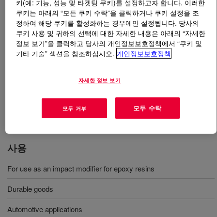
키(예: 기능, 성능 및 타겟팅 쿠키)를 설정하고자 합니다. 이러한
쿠키는 아래의 “모든 쿠키 수락”을 클릭하거나 쿠키 설정을 조
무엇입니까
PARALOID™ EXL-2655 Impact
정하여 해당 쿠키를 활성화하는 경우에만 설정됩니다. 당사의
Modifier
?
쿠키 사용 및 귀하의 선택에 대한 자세한 내용은 아래의 “자세한
정보 보기”을 클릭하고 당사의 개인정보보호정책에서 “쿠키 및
기타 기술” 섹션을 참조하십시오.
개인정보보호정책
High‑purity MBS impact modifier for epoxy systems in
electronics, ideal where low dielectric constant is critical.
Improves toughness and elongation, fatigue resistance
자세한 정보 보기
and metal adhesion for epoxy molding compounds,
potting and electrical laminates with minimal property
모두 수락
모두 거부
trade‑offs.
사용
For use as an impact modifier for epoxy resins
Durable goods
Automotive applications