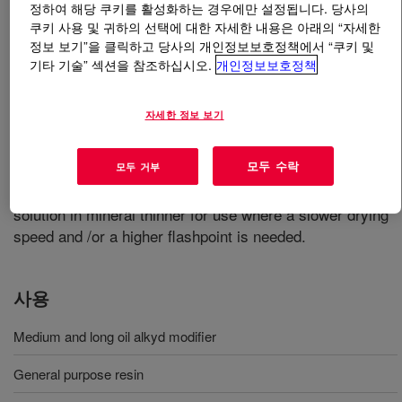
정하여 해당 쿠키를 활성화하는 경우에만 설정됩니다. 당사의
쿠키 사용 및 귀하의 선택에 대한 자세한 내용은 아래의 “자세한
무엇입니까
PARALOID™ B-67MT Resin
?
정보 보기”을 클릭하고 당사의 개인정보보호정책에서 “쿠키 및
기타 기술” 섹션을 참조하십시오.
개인정보보호정책
An alkyd compatible acrylic resin designed to have good
compatibility with long oil alkyds. The addition of the
자세한 정보 보기
product to alkyds, oils, or varnishes produces coatings
with improved hardness, slightly slower drying speed
모두 수락
모두 거부
(compared with PARALOID™ B-67 versions), and better
color and gloss retention. Supplied as a 45% solids
solution in mineral thinner for use where a slower drying
speed and /or a higher flashpoint is needed.
사용
Medium and long oil alkyd modifier
General purpose resin