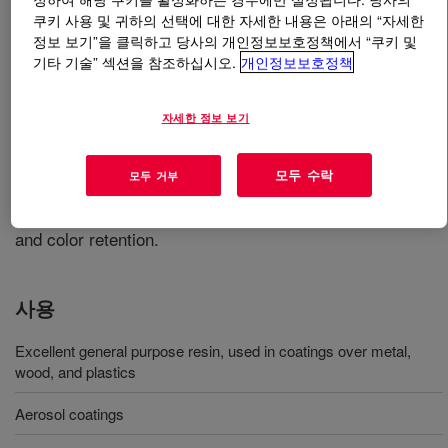
쿠키 사용 및 귀하의 선택에 대한 자세한 내용은 아래의 “자세한
정보 보기”을 클릭하고 당사의 개인정보보호정책에서 “쿠키 및
무엇입니까
PARALOID™ B-56B 50% Resin
?
기타 기술” 섹션을 참조하십시오.
개인정보보호정책
An Acrylic Resin which can be used in a variety of
applications such as general industrial finishes, plastic
자세한 정보 보기
coatings, aerosols, inks and graphic arts, and as a
sealer for concrete surfaces. This product will give clear
모두 수락
모두 거부
solutions that air-dry extremely fast to form hard,
colorless films which display excellent block resistance
and color retention.
사용
Excellent general purpose resin, used in coatings over metal,
wood, and plastics
Aerosol coatings