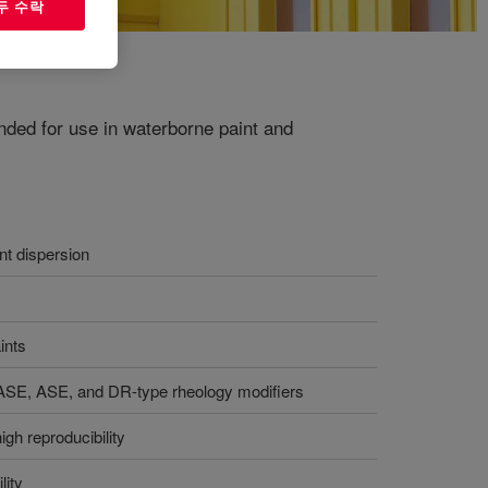
두 수락
nded for use in waterborne paint and
ent dispersion
ints
HASE, ASE, and DR-type rheology modifiers
igh reproducibility
lity