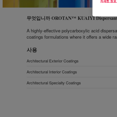
자세한 정보
무엇입니까
OROTAN™ KUAIYI Dispersan
A highly-effective polycarboxylic acid dispers
coatings formulations where it offers a wide r
사용
Architectural Exterior Coatings
Architectural Interior Coatings
Architectural Specialty Coatings