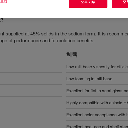
 보기
모
모두 거부
t
?
ant supplied at 45% solids in the sodium form. It is recomme
ange of performance and formulation benefits.
혜택
Low mill-base viscosity for effici
Low foaming in mill-base
Excellent for flat to semi-gloss pa
Highly compatible with anionic 
Excellent color acceptance with h
Excellent heat-age and shelf stabi