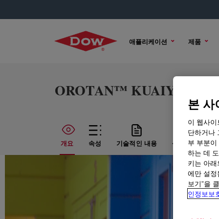
애플리케이션
제품
OROTAN™ KUAIYI Disper
본 사
이 웹사이
단하거나 
부 부분이
개요
속성
기술적인 내용
샘플 옵션
하는 데 도
키는 아래
에만 설정
보기”을 
인정보보