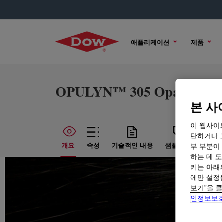
애플리케이션
제품
OPULYN™ 305 Opacifier
본 사
이 웹사이
단하거나 
개요
속성
기술적인 내용
샘플 옵션
구매
부 부분이
하는 데 도
키는 아래
에만 설정
보기”을 
인정보보