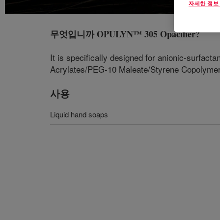
자세한 정보
무엇입니까
OPULYN™ 305 Opacifier
?
It is specifically designed for anionic-surfac
Acrylates/PEG-10 Maleate/Styrene Copolyme
사용
Liquid hand soaps