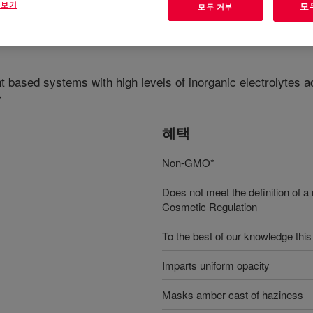
 보기
모
모두 거부
tant based systems with high levels of inorganic electrolyte
r
혜택
Non-GMO*
Does not meet the definition of a 
Cosmetic Regulation
To the best of our knowledge this 
Imparts uniform opacity
Masks amber cast of haziness