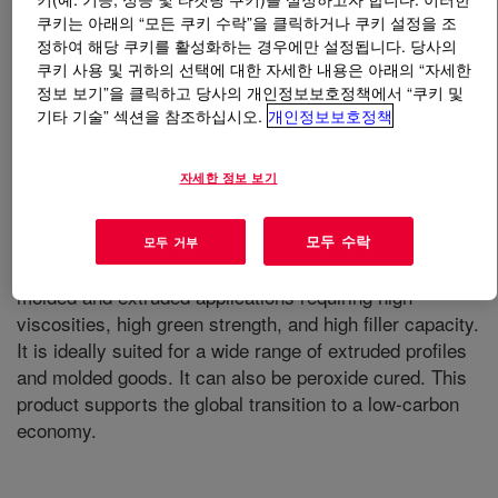
쿠키는 아래의 “모든 쿠키 수락”을 클릭하거나 쿠키 설정을 조
정하여 해당 쿠키를 활성화하는 경우에만 설정됩니다. 당사의
무엇입니까
NORDEL™ IP 4785HM EPDM
?
쿠키 사용 및 귀하의 선택에 대한 자세한 내용은 아래의 “자세한
정보 보기”을 클릭하고 당사의 개인정보보호정책에서 “쿠키 및
기타 기술” 섹션을 참조하십시오.
개인정보보호정책
자세한 정보 보기
A high viscosity semi-crystalline grade which offers ease
of processing, fast cure rates, and high states of cure
모두 수락
모두 거부
with standard sulfur cure systems. It is designed for
molded and extruded applications requiring high
viscosities, high green strength, and high filler capacity.
It is ideally suited for a wide range of extruded profiles
and molded goods. It can also be peroxide cured. This
product supports the global transition to a low-carbon
economy.