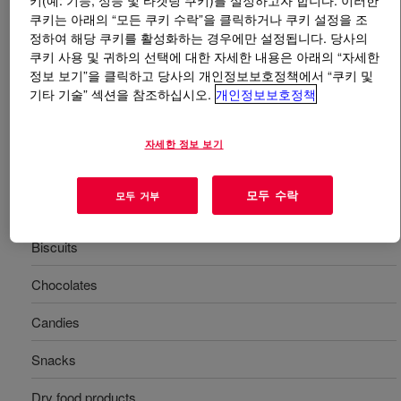
키(예: 기능, 성능 및 타겟팅 쿠키)를 설정하고자 합니다. 이러한
쿠키는 아래의 “모든 쿠키 수락”을 클릭하거나 쿠키 설정을 조
정하여 해당 쿠키를 활성화하는 경우에만 설정됩니다. 당사의
무엇입니까
MOR-FREE™ 706A Solventless Adhesive
?
쿠키 사용 및 귀하의 선택에 대한 자세한 내용은 아래의 “자세한
정보 보기”을 클릭하고 당사의 개인정보보호정책에서 “쿠키 및
BOPP, CPP, 금속 필름, 나일론, 알루미늄, 폴리에스터,
기타 기술” 섹션을 참조하십시오.
개인정보보호정책
폴리에틸렌, PVdC 및 아크릴 코팅 필름을 라미네이팅하
기 위한 무용제 접착제입니다.
자세한 정보 보기
사용
모두 수락
모두 거부
Food packaging
Biscuits
Chocolates
Candies
Snacks
Dry food products