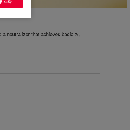
두 수락
 a neutralizer that achieves basicity,