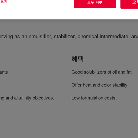
 보기
모
모두 거부
ving as an emulsifier, stabilizer, chemical intermediate, and
혜택
tants
Good solubilizers of oil and fat
Offer heat and color stability
g and alkalinity objectives.
Low formulation costs.