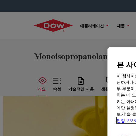
애플리케이션
제품
Monoisopropanolamine, E
본 사
이 웹사이
단하거나 
부 부분이
개요
속성
기술적인 내용
샘플 옵션
구매
하는 데 도
키는 아래
에만 설정
보기”을 
인정보보