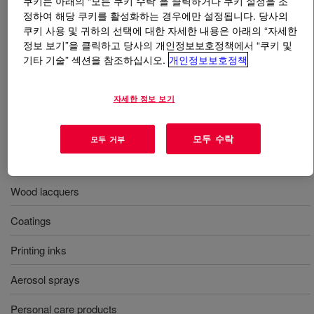
쿠키는 아래의 “모든 쿠키 수락”을 클릭하거나 쿠키 설정을 조
정하여 해당 쿠키를 활성화하는 경우에만 설정됩니다. 당사의
쿠키 사용 및 귀하의 선택에 대한 자세한 내용은 아래의 “자세한
무엇입니까
Isobutyl Acetate, Urethane Grade
?
정보 보기”을 클릭하고 당사의 개인정보보호정책에서 “쿠키 및
기타 기술” 섹션을 참조하십시오.
개인정보보호정책
A colorless solvent with medium volatility and a
characteristic fruity ester odor.
자세한 정보 보기
사용
모두 수락
모두 거부
Lacquer thinners
Wood lacquers
Coatings
Printing inks
Aerosol sprays
Personal care products